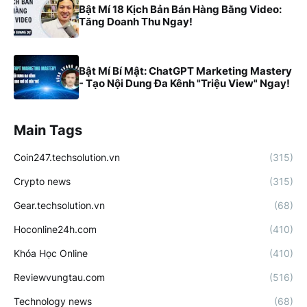
Bật Mí 18 Kịch Bản Bán Hàng Bằng Video:
Tăng Doanh Thu Ngay!
Bật Mí Bí Mật: ChatGPT Marketing Mastery
- Tạo Nội Dung Đa Kênh "Triệu View" Ngay!
Main Tags
Coin247.techsolution.vn
(315)
Crypto news
(315)
Gear.techsolution.vn
(68)
Hoconline24h.com
(410)
Khóa Học Online
(410)
Reviewvungtau.com
(516)
Technology news
(68)