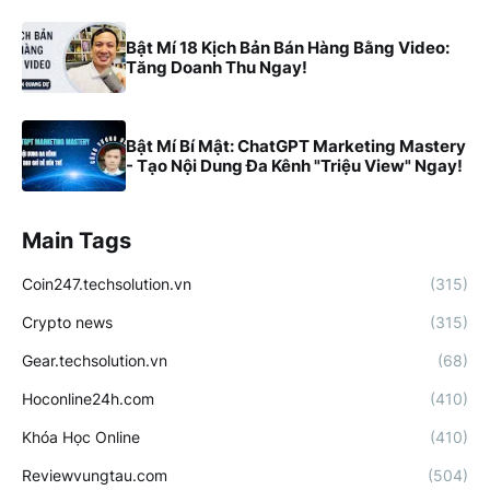
Bật Mí 18 Kịch Bản Bán Hàng Bằng Video:
Tăng Doanh Thu Ngay!
Bật Mí Bí Mật: ChatGPT Marketing Mastery
- Tạo Nội Dung Đa Kênh "Triệu View" Ngay!
Main Tags
Coin247.techsolution.vn
(315)
Crypto news
(315)
Gear.techsolution.vn
(68)
Hoconline24h.com
(410)
Khóa Học Online
(410)
Reviewvungtau.com
(504)