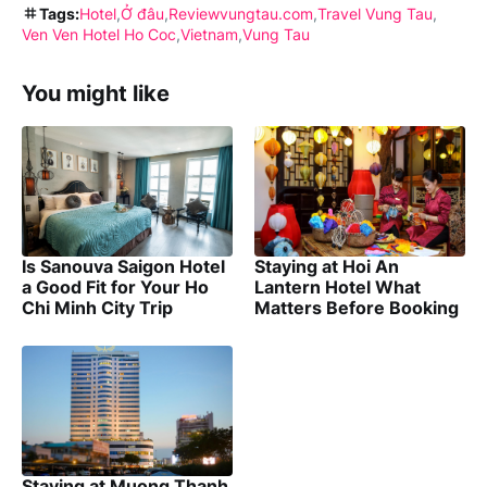
Tags:
Hotel
Ở đâu
Reviewvungtau.com
Travel Vung Tau
Ven Ven Hotel Ho Coc
Vietnam
Vung Tau
You might like
Is Sanouva Saigon Hotel
Staying at Hoi An
a Good Fit for Your Ho
Lantern Hotel What
Chi Minh City Trip
Matters Before Booking
Staying at Muong Thanh