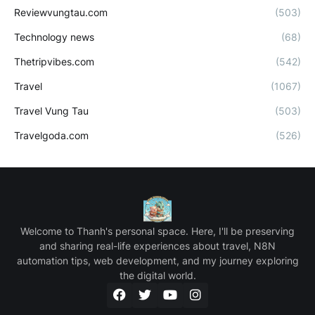
Reviewvungtau.com
(503)
Technology news
(68)
Thetripvibes.com
(542)
Travel
(1067)
Travel Vung Tau
(503)
Travelgoda.com
(526)
Welcome to Thanh's personal space. Here, I'll be preserving
and sharing real-life experiences about travel, N8N
automation tips, web development, and my journey exploring
the digital world.