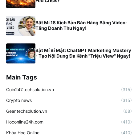
Fed Crisis?
Bật Mí 18 Kịch Bản Bán Hàng Bằng Video:
Tăng Doanh Thu Ngay!
Bật Mí Bí Mật: ChatGPT Marketing Mastery
- Tạo Nội Dung Đa Kênh "Triệu View" Ngay!
Main Tags
Coin247.techsolution.vn
(315)
Crypto news
(315)
Gear.techsolution.vn
(68)
Hoconline24h.com
(410)
Khóa Học Online
(410)