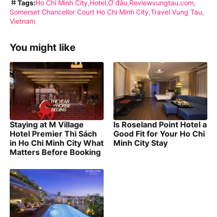
Tags:
Ho Chi Minh City
Hotel
Ở đâu
Reviewvungtau.com
Somerset Chancellor Court Ho Chi Minh City
Travel Vung Tau
Vietnam
You might like
Staying at M Village
Is Roseland Point Hotel a
Hotel Premier Thi Sách
Good Fit for Your Ho Chi
in Ho Chi Minh City What
Minh City Stay
Matters Before Booking