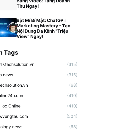
Bằng Video: Tăng Doanh
Thu Ngay!
Bật Mí Bí Mật: ChatGPT
Marketing Mastery - Tạo
Nội Dung Đa Kênh "Triệu
View" Ngay!
n Tags
47.techsolution.vn
(315)
o news
(315)
techsolution.vn
(68)
line24h.com
(410)
Học Online
(410)
ewvungtau.com
(504)
ology news
(68)