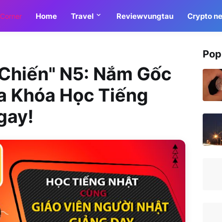
Home
Travel
Reviewvungtau
Crypto n
Pop
 Chiến" N5: Nắm Gốc
ua Khóa Học Tiếng
gay!