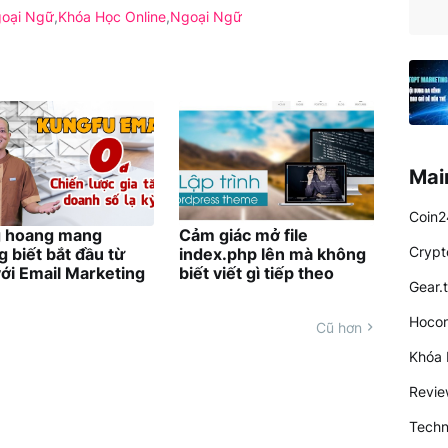
goại Ngữ
Khóa Học Online
Ngoại Ngữ
Mai
Coin2
 hoang mang
Cảm giác mở file
Crypt
 biết bắt đầu từ
index.php lên mà không
ới Email Marketing
biết viết gì tiếp theo
Gear.
Hocon
Cũ hơn
Khóa 
Revi
Techn