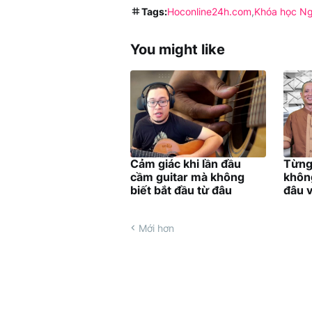
Tags:
Hoconline24h.com
Khóa học N
You might like
Cảm giác khi lần đầu
Từng
cầm guitar mà không
không
biết bắt đầu từ đâu
đâu v
Mới hơn