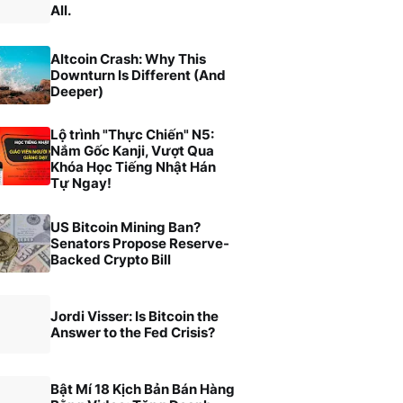
All.
Altcoin Crash: Why This
Downturn Is Different (And
Deeper)
Lộ trình "Thực Chiến" N5:
Nắm Gốc Kanji, Vượt Qua
Khóa Học Tiếng Nhật Hán
Tự Ngay!
US Bitcoin Mining Ban?
Senators Propose Reserve-
Backed Crypto Bill
Jordi Visser: Is Bitcoin the
Answer to the Fed Crisis?
Bật Mí 18 Kịch Bản Bán Hàng