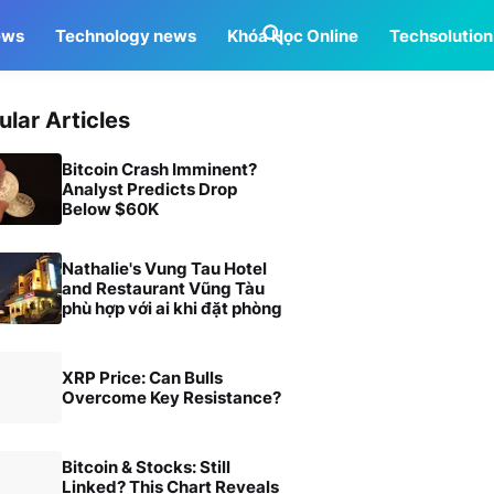
ews
Technology news
Khóa Học Online
Techsolution
ular Articles
Bitcoin Crash Imminent?
Analyst Predicts Drop
Below $60K
Nathalie's Vung Tau Hotel
and Restaurant Vũng Tàu
phù hợp với ai khi đặt phòng
XRP Price: Can Bulls
Overcome Key Resistance?
Bitcoin & Stocks: Still
Linked? This Chart Reveals