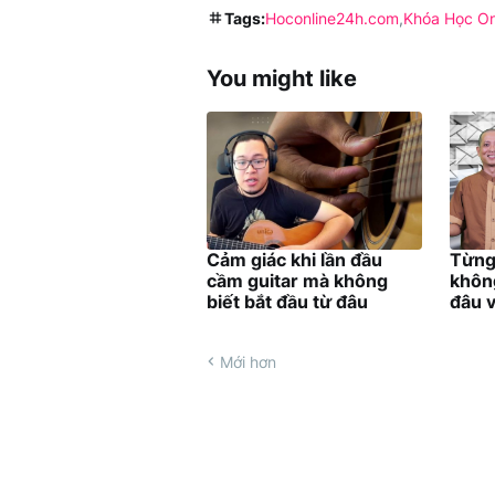
Tags:
Hoconline24h.com
Khóa Học On
You might like
Cảm giác khi lần đầu
Từng
cầm guitar mà không
không
biết bắt đầu từ đâu
đâu v
Mới hơn