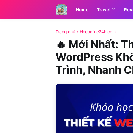
Home
Travel
Rev
Trang chủ
Hoconline24h.com
🔥 Mới Nhất: T
WordPress Khô
Trình, Nhanh 