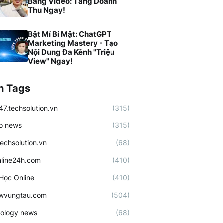
Bằng Video: Tăng Doanh
Thu Ngay!
Bật Mí Bí Mật: ChatGPT
Marketing Mastery - Tạo
Nội Dung Đa Kênh "Triệu
View" Ngay!
n Tags
47.techsolution.vn
(315)
o news
(315)
techsolution.vn
(68)
line24h.com
(410)
Học Online
(410)
ewvungtau.com
(504)
ology news
(68)