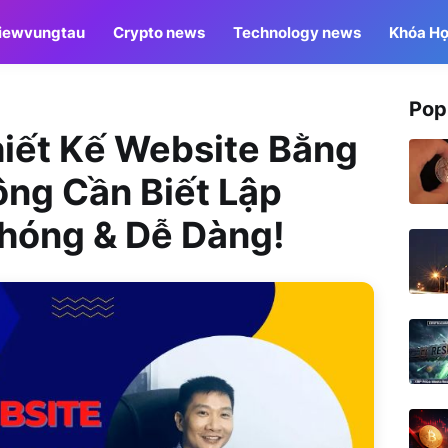
iewvungtau
Crypto news
Technology news
Khóa Họ
Pop
hiết Kế Website Bằng
ng Cần Biết Lập
Chóng & Dễ Dàng!