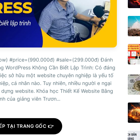
ow) #price=(990.000đ) #sale=(299.000đ) Đánh
ng WordPress Không Cần Biết Lập Trình: Có đáng
iệc sở hữu một website chuyên nghiệp là yếu tố
iệp, cá nhân nào. Tuy nhiên, nhiều người e ngại
y dựng website. Khóa học Thiết Kế Website Bằng
h của giảng viên Trươn...
ẾP TẠI TRANG GỐC 👉