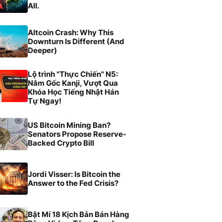
All.
Altcoin Crash: Why This
Downturn Is Different (And
Deeper)
Lộ trình "Thực Chiến" N5:
Nắm Gốc Kanji, Vượt Qua
Khóa Học Tiếng Nhật Hán
Tự Ngay!
US Bitcoin Mining Ban?
Senators Propose Reserve-
Backed Crypto Bill
Jordi Visser: Is Bitcoin the
Answer to the Fed Crisis?
Bật Mí 18 Kịch Bản Bán Hàng