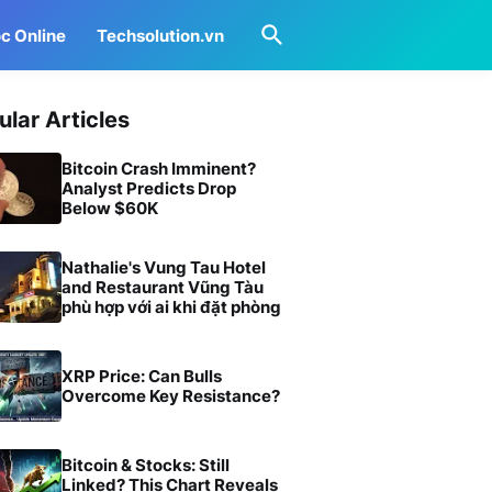
c Online
Techsolution.vn
ular Articles
Bitcoin Crash Imminent?
Analyst Predicts Drop
Below $60K
Nathalie's Vung Tau Hotel
and Restaurant Vũng Tàu
phù hợp với ai khi đặt phòng
XRP Price: Can Bulls
Overcome Key Resistance?
Bitcoin & Stocks: Still
Linked? This Chart Reveals