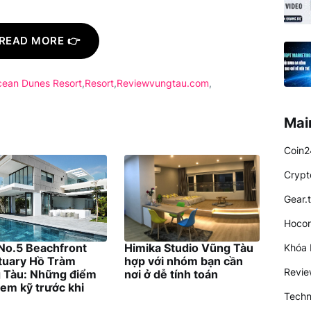
READ MORE 👉
cean Dunes Resort
Resort
Reviewvungtau.com
Mai
Coin2
Crypt
Gear.
Hocon
 No.5 Beachfront
Himika Studio Vũng Tàu
Khóa 
tuary Hồ Tràm
hợp với nhóm bạn cần
Revi
 Tàu: Những điểm
nơi ở dễ tính toán
em kỹ trước khi
Techn