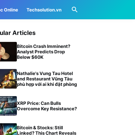
c Online
Techsolution.vn
ular Articles
Bitcoin Crash Imminent?
Analyst Predicts Drop
Below $60K
Nathalie's Vung Tau Hotel
and Restaurant Vũng Tàu
phù hợp với ai khi đặt phòng
XRP Price: Can Bulls
Overcome Key Resistance?
Bitcoin & Stocks: Still
Linked? This Chart Reveals