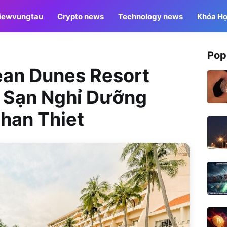
iewvungtau
Crypto news
Technology news
Khóa Họ
Pop
ean Dunes Resort
 Sạn Nghỉ Dưỡng
Phan Thiet