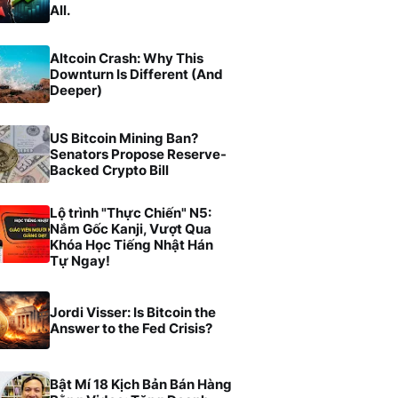
All.
Altcoin Crash: Why This
Downturn Is Different (And
Deeper)
US Bitcoin Mining Ban?
Senators Propose Reserve-
Backed Crypto Bill
Lộ trình "Thực Chiến" N5:
Nắm Gốc Kanji, Vượt Qua
Khóa Học Tiếng Nhật Hán
Tự Ngay!
Jordi Visser: Is Bitcoin the
Answer to the Fed Crisis?
Bật Mí 18 Kịch Bản Bán Hàng