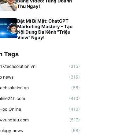
Bằng Video: Tăng Doanh
Thu Ngay!
Bật Mí Bí Mật: ChatGPT
Marketing Mastery - Tạo
Nội Dung Đa Kênh "Triệu
View" Ngay!
n Tags
47.techsolution.vn
(315)
o news
(315)
techsolution.vn
(68)
line24h.com
(410)
Học Online
(410)
ewvungtau.com
(512)
ology news
(68)