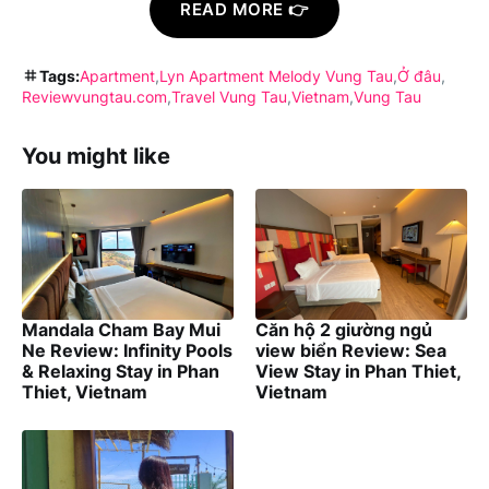
READ MORE 👉
Tags:
Apartment
Lyn Apartment Melody Vung Tau
Ở đâu
Reviewvungtau.com
Travel Vung Tau
Vietnam
Vung Tau
You might like
Mandala Cham Bay Mui
Căn hộ 2 giường ngủ
Ne Review: Infinity Pools
view biển Review: Sea
& Relaxing Stay in Phan
View Stay in Phan Thiet,
Thiet, Vietnam
Vietnam