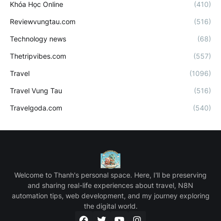
Khóa Học Online
(410)
Reviewvungtau.com
(516)
Technology news
(68)
Thetripvibes.com
(557)
Travel
(1096)
Travel Vung Tau
(516)
Travelgoda.com
(540)
Welcome to Thanh's personal space. Here, I'll be preserving
and sharing real-life experiences about travel, N8N
automation tips, web development, and my journey exploring
the digital world.