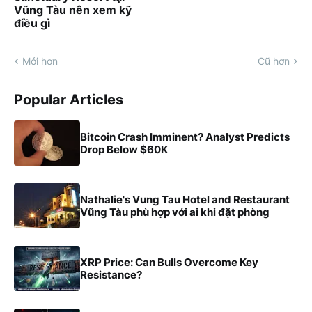
Vũng Tàu nên xem kỹ
điều gì
Mới hơn
Cũ hơn
Popular Articles
Bitcoin Crash Imminent? Analyst Predicts
Drop Below $60K
Nathalie's Vung Tau Hotel and Restaurant
Vũng Tàu phù hợp với ai khi đặt phòng
XRP Price: Can Bulls Overcome Key
Resistance?