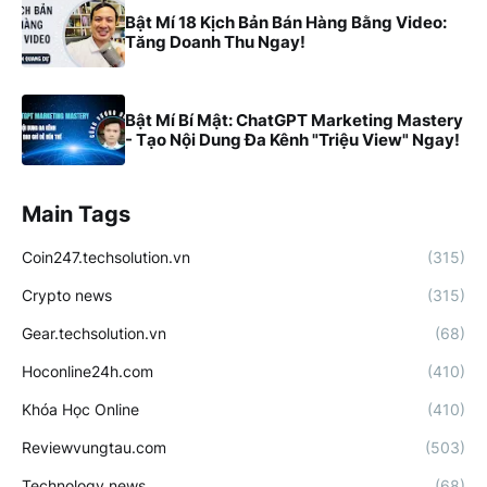
Bật Mí 18 Kịch Bản Bán Hàng Bằng Video:
Tăng Doanh Thu Ngay!
Bật Mí Bí Mật: ChatGPT Marketing Mastery
- Tạo Nội Dung Đa Kênh "Triệu View" Ngay!
Main Tags
Coin247.techsolution.vn
(315)
Crypto news
(315)
Gear.techsolution.vn
(68)
Hoconline24h.com
(410)
Khóa Học Online
(410)
Reviewvungtau.com
(503)
Technology news
(68)