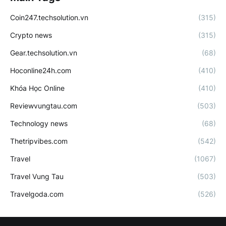
Coin247.techsolution.vn
(315)
Crypto news
(315)
Gear.techsolution.vn
(68)
Hoconline24h.com
(410)
Khóa Học Online
(410)
Reviewvungtau.com
(503)
Technology news
(68)
Thetripvibes.com
(542)
Travel
(1067)
Travel Vung Tau
(503)
Travelgoda.com
(526)