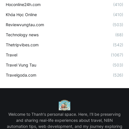
Hoconline24h.com
(410)
Khóa Học Online
(410)
Reviewvungtau.com
(503)
Technology news
(68)
Thetripvibes.com
(542)
Travel
(1067)
Travel Vung Tau
(503)
Travelgoda.com
(526)
Welcome to Thanh's personal space. Here, I'll be preserving
and sharing real-life experiences about travel, N8N
automation tips, web development, and my journey exploring