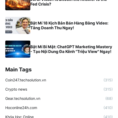
Fed Crisis?
Bật Mí 18 Kịch Bản Bán Hàng Bằng Video:
Tăng Doanh Thu Ngay!
Bật Mí Bí Mật: ChatGPT Marketing Mastery
- Tạo Nội Dung Đa Kênh "Triệu View" Ngay!
Main Tags
Coin247.techsolution.vn
(315)
Crypto news
(315)
Gear.techsolution.vn
(68)
Hoconline24h.com
(410)
Khóa Học Online
(410)