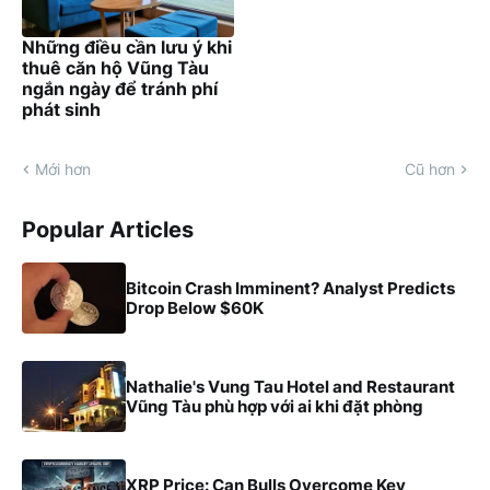
Những điều cần lưu ý khi
thuê căn hộ Vũng Tàu
ngắn ngày để tránh phí
phát sinh
Mới hơn
Cũ hơn
Popular Articles
Bitcoin Crash Imminent? Analyst Predicts
Drop Below $60K
Nathalie's Vung Tau Hotel and Restaurant
Vũng Tàu phù hợp với ai khi đặt phòng
XRP Price: Can Bulls Overcome Key