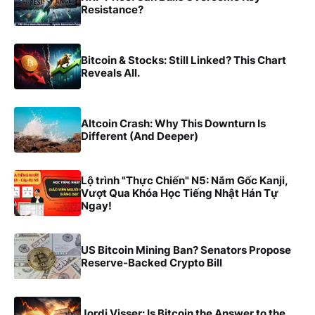
Resistance?
Bitcoin & Stocks: Still Linked? This Chart
Reveals All.
Altcoin Crash: Why This Downturn Is
Different (And Deeper)
Lộ trình "Thực Chiến" N5: Nắm Gốc Kanji,
Vượt Qua Khóa Học Tiếng Nhật Hán Tự
Ngay!
US Bitcoin Mining Ban? Senators Propose
Reserve-Backed Crypto Bill
Jordi Visser: Is Bitcoin the Answer to the