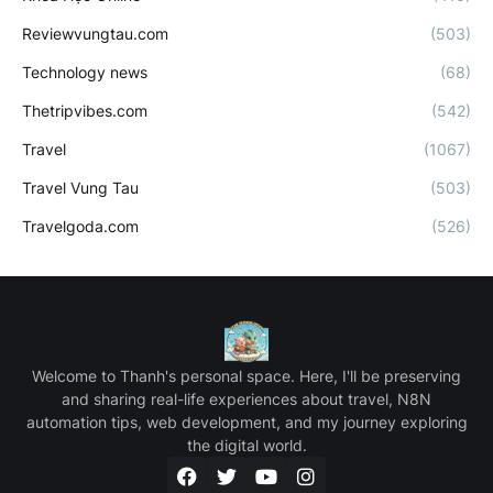
Reviewvungtau.com
(503)
Technology news
(68)
Thetripvibes.com
(542)
Travel
(1067)
Travel Vung Tau
(503)
Travelgoda.com
(526)
Welcome to Thanh's personal space. Here, I'll be preserving
and sharing real-life experiences about travel, N8N
automation tips, web development, and my journey exploring
the digital world.