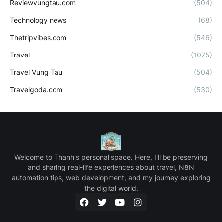
Reviewvungtau.com
(504)
Technology news
(68)
Thetripvibes.com
(546)
Travel
(1075)
Travel Vung Tau
(504)
Travelgoda.com
(530)
Welcome to Thanh's personal space. Here, I'll be preserving
and sharing real-life experiences about travel, N8N
automation tips, web development, and my journey exploring
the digital world.