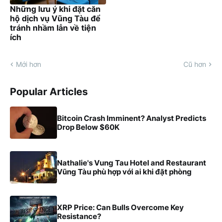
Những lưu ý khi đặt căn
hộ dịch vụ Vũng Tàu để
tránh nhầm lẫn về tiện
ích
Mới hơn
Cũ hơn
Popular Articles
Bitcoin Crash Imminent? Analyst Predicts
Drop Below $60K
Nathalie's Vung Tau Hotel and Restaurant
Vũng Tàu phù hợp với ai khi đặt phòng
XRP Price: Can Bulls Overcome Key
Resistance?