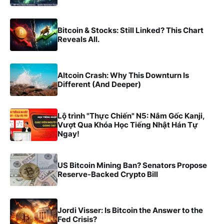
Bitcoin & Stocks: Still Linked? This Chart
Reveals All.
Altcoin Crash: Why This Downturn Is
Different (And Deeper)
Lộ trình "Thực Chiến" N5: Nắm Gốc Kanji,
Vượt Qua Khóa Học Tiếng Nhật Hán Tự
Ngay!
US Bitcoin Mining Ban? Senators Propose
Reserve-Backed Crypto Bill
Jordi Visser: Is Bitcoin the Answer to the
Fed Crisis?