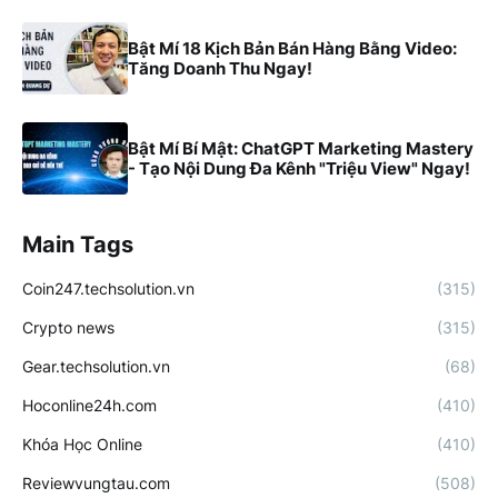
Bật Mí 18 Kịch Bản Bán Hàng Bằng Video:
Tăng Doanh Thu Ngay!
Bật Mí Bí Mật: ChatGPT Marketing Mastery
- Tạo Nội Dung Đa Kênh "Triệu View" Ngay!
Main Tags
Coin247.techsolution.vn
(315)
Crypto news
(315)
Gear.techsolution.vn
(68)
Hoconline24h.com
(410)
Khóa Học Online
(410)
Reviewvungtau.com
(508)