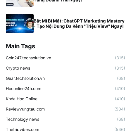
Bật Mí Bí Mật: ChatGPT Marketing Mastery
- Tạo Nội Dung Đa Kênh "Triệu View" Ngay!
Main Tags
Coin247.techsolution.vn
(315)
Crypto news
(315)
Gear.techsolution.vn
(68)
Hoconline24h.com
(410)
Khóa Học Online
(410)
Reviewvungtau.com
(504)
Technology news
(68)
Thetripvibes.com
(546)