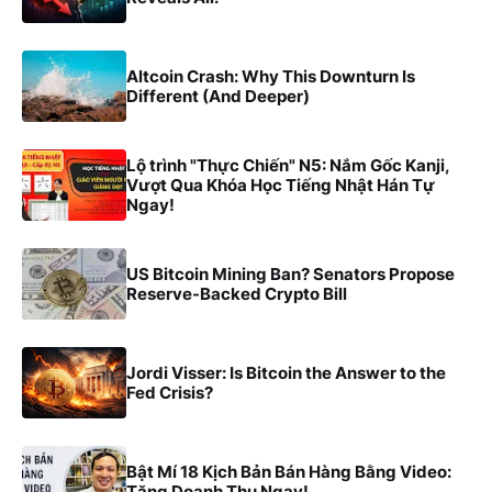
Altcoin Crash: Why This Downturn Is
Different (And Deeper)
Lộ trình "Thực Chiến" N5: Nắm Gốc Kanji,
Vượt Qua Khóa Học Tiếng Nhật Hán Tự
Ngay!
US Bitcoin Mining Ban? Senators Propose
Reserve-Backed Crypto Bill
Jordi Visser: Is Bitcoin the Answer to the
Fed Crisis?
Bật Mí 18 Kịch Bản Bán Hàng Bằng Video:
Tăng Doanh Thu Ngay!