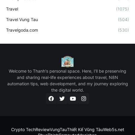
Travel
(1075)
Travel Vung Tau
(504)
Travelgoda.com
(530)
Welcome to Thanh's personal space. Here, I'll be preserving
and sharing real-life experiences about travel, N8N
automation tips, web development, and my journey exploring
the digital world.
Crypto Tech
ReviewVungTau
Thiết Kế Vũng Tàu
Web5s.net