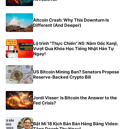
Altcoin Crash: Why This Downturn Is
Different (And Deeper)
Lộ trình "Thực Chiến" N5: Nắm Gốc Kanji,
Vượt Qua Khóa Học Tiếng Nhật Hán Tự
Ngay!
US Bitcoin Mining Ban? Senators Propose
Reserve-Backed Crypto Bill
Jordi Visser: Is Bitcoin the Answer to the
Fed Crisis?
Bật Mí 18 Kịch Bản Bán Hàng Bằng Video:
Tăng Doanh Thu Ngay!