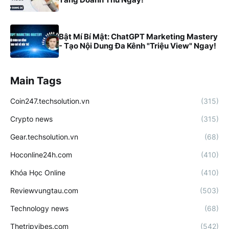
Bật Mí Bí Mật: ChatGPT Marketing Mastery
- Tạo Nội Dung Đa Kênh "Triệu View" Ngay!
Main Tags
Coin247.techsolution.vn
(315)
Crypto news
(315)
Gear.techsolution.vn
(68)
Hoconline24h.com
(410)
Khóa Học Online
(410)
Reviewvungtau.com
(503)
Technology news
(68)
Thetripvibes.com
(542)