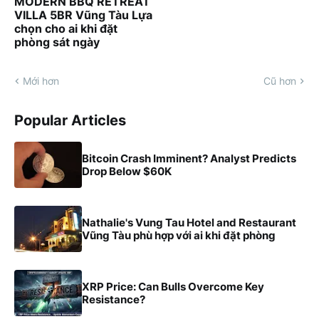
MODERN BBQ RETREAT
VILLA 5BR Vũng Tàu Lựa
chọn cho ai khi đặt
phòng sát ngày
Mới hơn
Cũ hơn
Popular Articles
Bitcoin Crash Imminent? Analyst Predicts
Drop Below $60K
Nathalie's Vung Tau Hotel and Restaurant
Vũng Tàu phù hợp với ai khi đặt phòng
XRP Price: Can Bulls Overcome Key
Resistance?