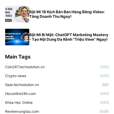
Bật Mí 18 Kịch Bản Bán Hàng Bằng Video:
Tăng Doanh Thu Ngay!
Bật Mí Bí Mật: ChatGPT Marketing Mastery
- Tạo Nội Dung Đa Kênh "Triệu View" Ngay!
Main Tags
Coin247.techsolution.vn
(315)
Crypto news
(315)
Gear.techsolution.vn
(68)
Hoconline24h.com
(410)
Khóa Học Online
(410)
Reviewvungtau.com
(508)