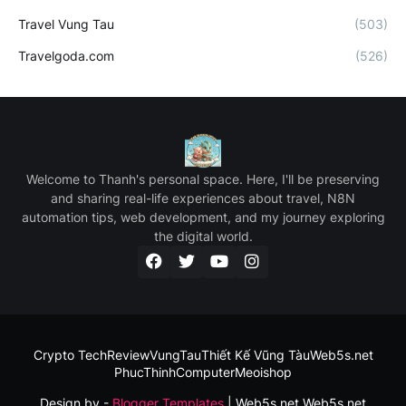
Travel Vung Tau
(503)
Travelgoda.com
(526)
Welcome to Thanh's personal space. Here, I'll be preserving
and sharing real-life experiences about travel, N8N
automation tips, web development, and my journey exploring
the digital world.
Crypto Tech
ReviewVungTau
Thiết Kế Vũng Tàu
Web5s.net
PhucThinhComputer
Meoishop
Design by -
Blogger Templates
| Web5s.net
Web5s.net