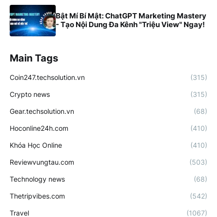
Bật Mí Bí Mật: ChatGPT Marketing Mastery
- Tạo Nội Dung Đa Kênh "Triệu View" Ngay!
Main Tags
Coin247.techsolution.vn
(315)
Crypto news
(315)
Gear.techsolution.vn
(68)
Hoconline24h.com
(410)
Khóa Học Online
(410)
Reviewvungtau.com
(503)
Technology news
(68)
Thetripvibes.com
(542)
Travel
(1067)