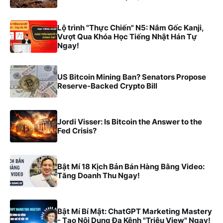
Lộ trình "Thực Chiến" N5: Nắm Gốc Kanji,
Vượt Qua Khóa Học Tiếng Nhật Hán Tự
Ngay!
US Bitcoin Mining Ban? Senators Propose
Reserve-Backed Crypto Bill
Jordi Visser: Is Bitcoin the Answer to the
Fed Crisis?
Bật Mí 18 Kịch Bản Bán Hàng Bằng Video:
Tăng Doanh Thu Ngay!
Bật Mí Bí Mật: ChatGPT Marketing Mastery
- Tạo Nội Dung Đa Kênh "Triệu View" Ngay!