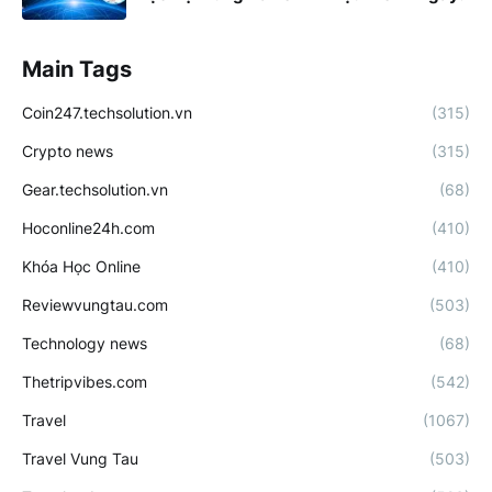
Main Tags
Coin247.techsolution.vn
(315)
Crypto news
(315)
Gear.techsolution.vn
(68)
Hoconline24h.com
(410)
Khóa Học Online
(410)
Reviewvungtau.com
(503)
Technology news
(68)
Thetripvibes.com
(542)
Travel
(1067)
Travel Vung Tau
(503)