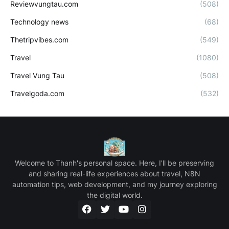
Reviewvungtau.com
(508)
Technology news
(68)
Thetripvibes.com
(549)
Travel
(1080)
Travel Vung Tau
(508)
Travelgoda.com
(532)
Welcome to Thanh's personal space. Here, I'll be preserving
and sharing real-life experiences about travel, N8N
automation tips, web development, and my journey exploring
the digital world.