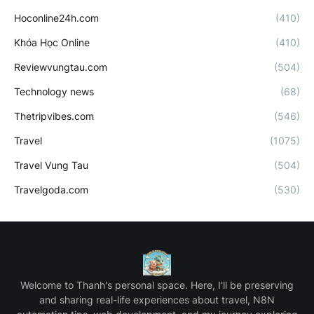
Hoconline24h.com
(410)
Khóa Học Online
(410)
Reviewvungtau.com
(504)
Technology news
(68)
Thetripvibes.com
(546)
Travel
(1075)
Travel Vung Tau
(504)
Travelgoda.com
(530)
Welcome to Thanh's personal space. Here, I'll be preserving
and sharing real-life experiences about travel, N8N