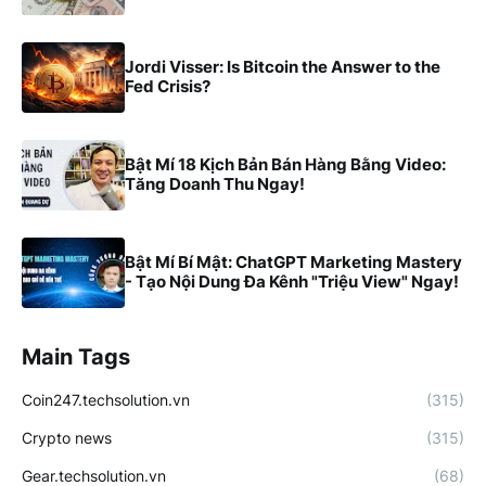
Jordi Visser: Is Bitcoin the Answer to the
Fed Crisis?
Bật Mí 18 Kịch Bản Bán Hàng Bằng Video:
Tăng Doanh Thu Ngay!
Bật Mí Bí Mật: ChatGPT Marketing Mastery
- Tạo Nội Dung Đa Kênh "Triệu View" Ngay!
Main Tags
Coin247.techsolution.vn
(315)
Crypto news
(315)
Gear.techsolution.vn
(68)