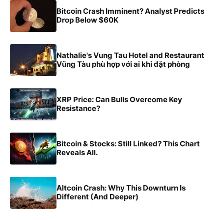
Bitcoin Crash Imminent? Analyst Predicts
Drop Below $60K
Nathalie's Vung Tau Hotel and Restaurant
Vũng Tàu phù hợp với ai khi đặt phòng
XRP Price: Can Bulls Overcome Key
Resistance?
Bitcoin & Stocks: Still Linked? This Chart
Reveals All.
Altcoin Crash: Why This Downturn Is
Different (And Deeper)