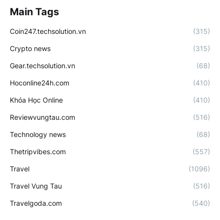
Main Tags
Coin247.techsolution.vn
(315)
Crypto news
(315)
Gear.techsolution.vn
(68)
Hoconline24h.com
(410)
Khóa Học Online
(410)
Reviewvungtau.com
(516)
Technology news
(68)
Thetripvibes.com
(557)
Travel
(1096)
Travel Vung Tau
(516)
Travelgoda.com
(540)