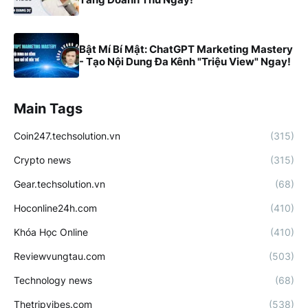
Bật Mí Bí Mật: ChatGPT Marketing Mastery
- Tạo Nội Dung Đa Kênh "Triệu View" Ngay!
Main Tags
Coin247.techsolution.vn
(315)
Crypto news
(315)
Gear.techsolution.vn
(68)
Hoconline24h.com
(410)
Khóa Học Online
(410)
Reviewvungtau.com
(503)
Technology news
(68)
Thetripvibes.com
(538)