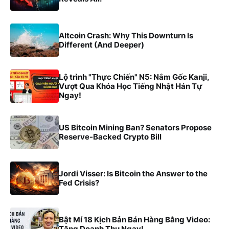
Altcoin Crash: Why This Downturn Is
Different (And Deeper)
Lộ trình "Thực Chiến" N5: Nắm Gốc Kanji,
Vượt Qua Khóa Học Tiếng Nhật Hán Tự
Ngay!
US Bitcoin Mining Ban? Senators Propose
Reserve-Backed Crypto Bill
Jordi Visser: Is Bitcoin the Answer to the
Fed Crisis?
Bật Mí 18 Kịch Bản Bán Hàng Bằng Video:
Tăng Doanh Thu Ngay!