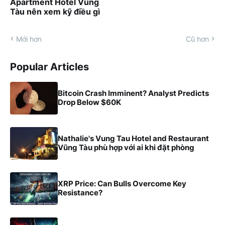
Apartment Hotel Vũng
Tàu nên xem kỹ điều gì
Mới hơn
Cũ hơn
Popular Articles
Bitcoin Crash Imminent? Analyst Predicts
Drop Below $60K
Nathalie's Vung Tau Hotel and Restaurant
Vũng Tàu phù hợp với ai khi đặt phòng
XRP Price: Can Bulls Overcome Key
Resistance?