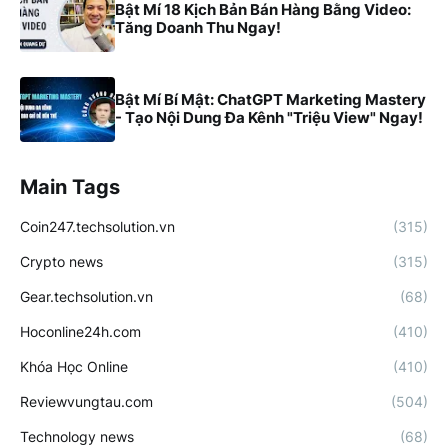
Bật Mí 18 Kịch Bản Bán Hàng Bằng Video:
Tăng Doanh Thu Ngay!
Bật Mí Bí Mật: ChatGPT Marketing Mastery
- Tạo Nội Dung Đa Kênh "Triệu View" Ngay!
Main Tags
Coin247.techsolution.vn
(315)
Crypto news
(315)
Gear.techsolution.vn
(68)
Hoconline24h.com
(410)
Khóa Học Online
(410)
Reviewvungtau.com
(504)
Technology news
(68)