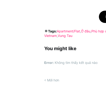
Tags:
Apartment/Flat
Ở đâu
Phù hợp 
Vietnam
Vung Tau
You might like
Error:
Không tìm thấy kết quả nào
Mới hơn