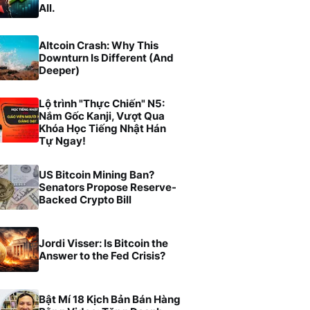
All.
Altcoin Crash: Why This
Downturn Is Different (And
Deeper)
Lộ trình "Thực Chiến" N5:
Nắm Gốc Kanji, Vượt Qua
Khóa Học Tiếng Nhật Hán
Tự Ngay!
US Bitcoin Mining Ban?
Senators Propose Reserve-
Backed Crypto Bill
Jordi Visser: Is Bitcoin the
Answer to the Fed Crisis?
Bật Mí 18 Kịch Bản Bán Hàng