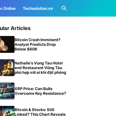
c Online
Techsolution.vn
ular Articles
Bitcoin Crash Imminent?
Analyst Predicts Drop
Below $60K
Nathalie's Vung Tau Hotel
and Restaurant Vũng Tàu
phù hợp với ai khi đặt phòng
XRP Price: Can Bulls
Overcome Key Resistance?
Bitcoin & Stocks: Still
Linked? This Chart Reveals