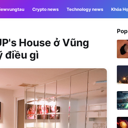
iewvungtau
Crypto news
Technology news
Khóa Họ
Pop
UP's House ở Vũng
 điều gì