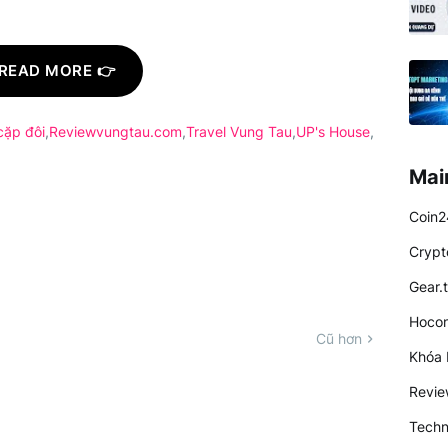
READ MORE 👉
cặp đôi
Reviewvungtau.com
Travel Vung Tau
UP's House
Mai
Coin2
Crypt
Gear.
Hocon
Cũ hơn
Khóa 
Revi
Techn