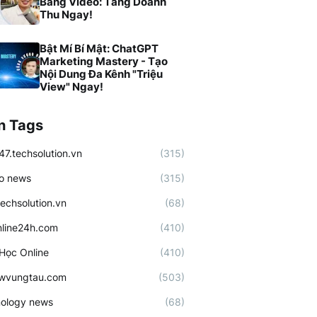
Bằng Video: Tăng Doanh
Thu Ngay!
Bật Mí Bí Mật: ChatGPT
Marketing Mastery - Tạo
Nội Dung Đa Kênh "Triệu
View" Ngay!
n Tags
47.techsolution.vn
(315)
o news
(315)
techsolution.vn
(68)
line24h.com
(410)
Học Online
(410)
ewvungtau.com
(503)
ology news
(68)