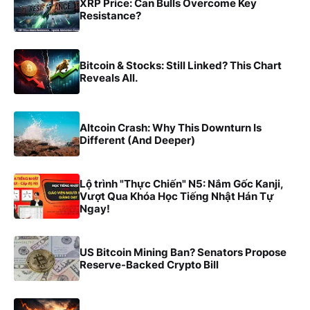
XRP Price: Can Bulls Overcome Key
Resistance?
Bitcoin & Stocks: Still Linked? This Chart
Reveals All.
Altcoin Crash: Why This Downturn Is
Different (And Deeper)
Lộ trình "Thực Chiến" N5: Nắm Gốc Kanji,
Vượt Qua Khóa Học Tiếng Nhật Hán Tự
Ngay!
US Bitcoin Mining Ban? Senators Propose
Reserve-Backed Crypto Bill