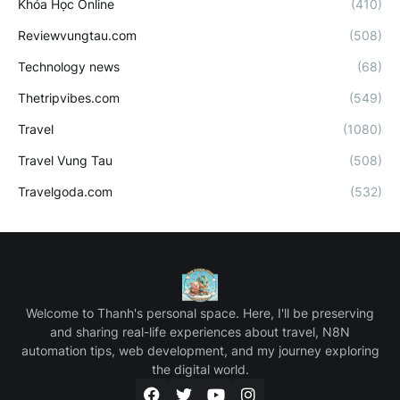
Khóa Học Online
(410)
Reviewvungtau.com
(508)
Technology news
(68)
Thetripvibes.com
(549)
Travel
(1080)
Travel Vung Tau
(508)
Travelgoda.com
(532)
Welcome to Thanh's personal space. Here, I'll be preserving
and sharing real-life experiences about travel, N8N
automation tips, web development, and my journey exploring
the digital world.