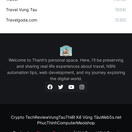
Travel Vung Tau
(504)
Travelgoda.com
(530)
Welcome to Thanh's personal space. Here, I'll be preserving
and sharing real-life experiences about travel, N8N
automation tips, web development, and my journey exploring
the digital world.
Crypto Tech
ReviewVungTau
Thiết Kế Vũng Tàu
Web5s.net
PhucThinhComputer
Meoishop