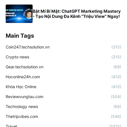
Bật Mí Bí Mật: ChatGPT Marketing Mastery
- Tạo Nội Dung Đa Kênh "Triệu View" Ngay!
Main Tags
Coin247.techsolution.vn
(315)
Crypto news
(315)
Gear.techsolution.vn
(68)
Hoconline24h.com
(410)
Khóa Học Online
(410)
Reviewvungtau.com
(504)
Technology news
(68)
Thetripvibes.com
(546)
Travel
(1075)