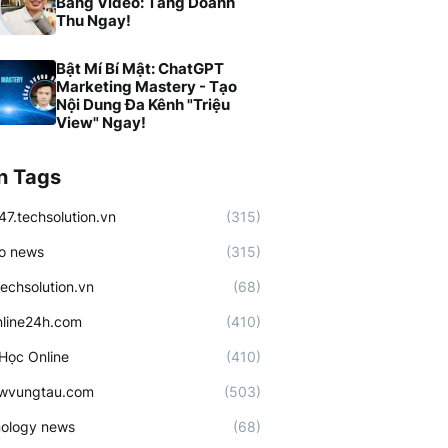
Bằng Video: Tăng Doanh
Thu Ngay!
Bật Mí Bí Mật: ChatGPT
Marketing Mastery - Tạo
Nội Dung Đa Kênh "Triệu
View" Ngay!
n Tags
47.techsolution.vn
(315)
o news
(315)
techsolution.vn
(68)
line24h.com
(410)
Học Online
(410)
ewvungtau.com
(503)
ology news
(68)