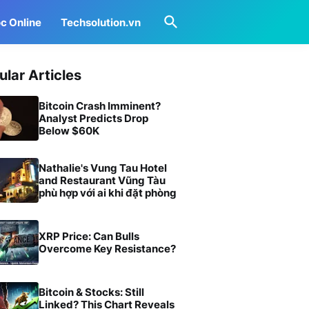
c Online
Techsolution.vn
ular Articles
Bitcoin Crash Imminent?
Analyst Predicts Drop
Below $60K
Nathalie's Vung Tau Hotel
and Restaurant Vũng Tàu
phù hợp với ai khi đặt phòng
XRP Price: Can Bulls
Overcome Key Resistance?
Bitcoin & Stocks: Still
Linked? This Chart Reveals