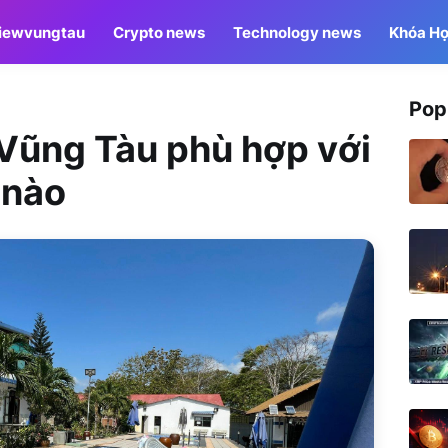
iewvungtau
Crypto news
Technology news
Khóa Họ
Pop
 Vũng Tàu phù hợp với
 nào