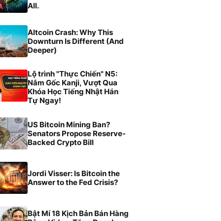
All.
Altcoin Crash: Why This
Downturn Is Different (And
Deeper)
Lộ trình "Thực Chiến" N5:
Nắm Gốc Kanji, Vượt Qua
Khóa Học Tiếng Nhật Hán
Tự Ngay!
US Bitcoin Mining Ban?
Senators Propose Reserve-
Backed Crypto Bill
Jordi Visser: Is Bitcoin the
Answer to the Fed Crisis?
Bật Mí 18 Kịch Bản Bán Hàng