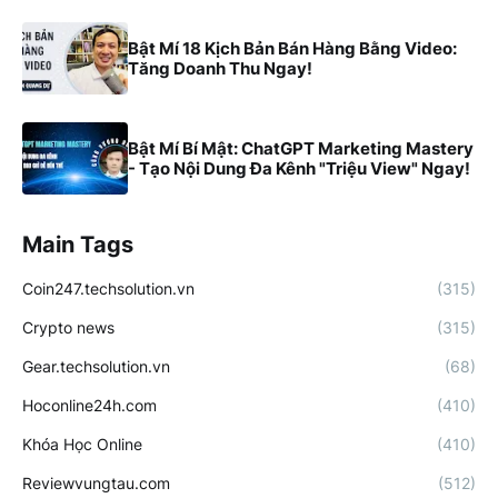
Bật Mí 18 Kịch Bản Bán Hàng Bằng Video:
Tăng Doanh Thu Ngay!
Bật Mí Bí Mật: ChatGPT Marketing Mastery
- Tạo Nội Dung Đa Kênh "Triệu View" Ngay!
Main Tags
Coin247.techsolution.vn
(315)
Crypto news
(315)
Gear.techsolution.vn
(68)
Hoconline24h.com
(410)
Khóa Học Online
(410)
Reviewvungtau.com
(512)