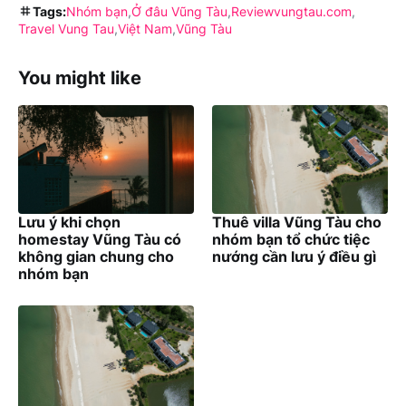
Tags:
Nhóm bạn
Ở đâu Vũng Tàu
Reviewvungtau.com
Travel Vung Tau
Việt Nam
Vũng Tàu
You might like
Lưu ý khi chọn
Thuê villa Vũng Tàu cho
homestay Vũng Tàu có
nhóm bạn tổ chức tiệc
không gian chung cho
nướng cần lưu ý điều gì
nhóm bạn