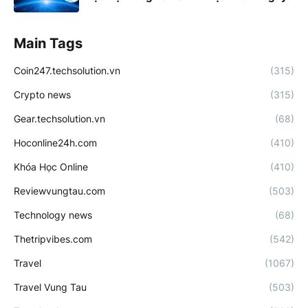
Main Tags
Coin247.techsolution.vn
(315)
Crypto news
(315)
Gear.techsolution.vn
(68)
Hoconline24h.com
(410)
Khóa Học Online
(410)
Reviewvungtau.com
(503)
Technology news
(68)
Thetripvibes.com
(542)
Travel
(1067)
Travel Vung Tau
(503)