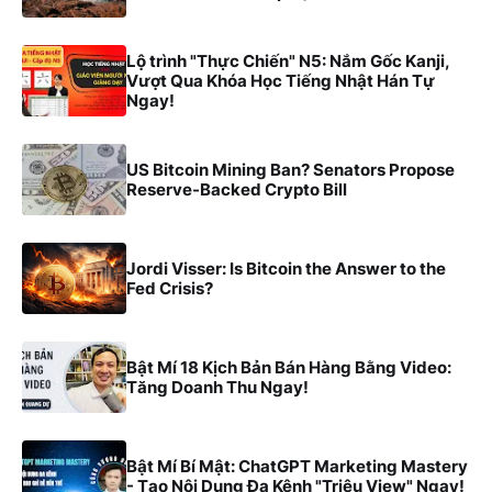
Lộ trình "Thực Chiến" N5: Nắm Gốc Kanji,
Vượt Qua Khóa Học Tiếng Nhật Hán Tự
Ngay!
US Bitcoin Mining Ban? Senators Propose
Reserve-Backed Crypto Bill
Jordi Visser: Is Bitcoin the Answer to the
Fed Crisis?
Bật Mí 18 Kịch Bản Bán Hàng Bằng Video:
Tăng Doanh Thu Ngay!
Bật Mí Bí Mật: ChatGPT Marketing Mastery
- Tạo Nội Dung Đa Kênh "Triệu View" Ngay!